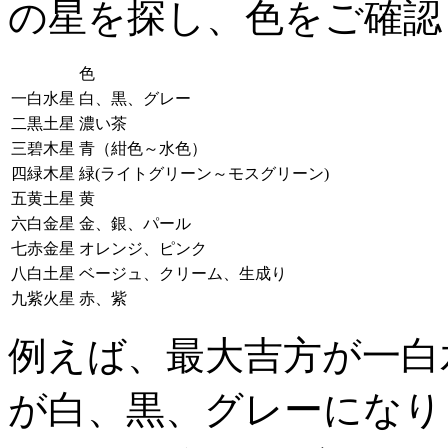
の星を探し、色をご確認
色
一白水星
白、黒、グレー
二黒土星
濃い茶
三碧木星
青（紺色～水色）
四緑木星
緑(ライトグリーン～モスグリーン)
五黄土星
黄
六白金星
金、銀、パール
七赤金星
オレンジ、ピンク
八白土星
ベージュ、クリーム、生成り
九紫火星
赤、紫
例えば、最大吉方が一白
が白、黒、グレーになり